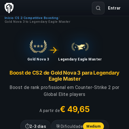
Entrar
Início
CS 2
Competitive Boosting
/
/
/
Gold Nova 3 to Legendary Eagle Master
Gold Nova 3
Legendary Eagle Master
Boost de CS2 de Gold Nova 3 para Legendary
Eagle Master
Boost de rank profissional em Counter-Strike 2 por
Global Elite players
€ 49,65
A partir de
⏱
🎯
2-3 dias
Dificuldade
Medium