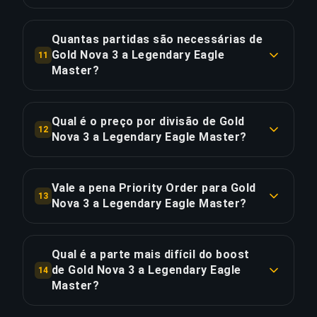
inferior a 5 minutos.
Suportamos todos os servidores principais: BR
(Brasil), LAN/LAS (América Latina), EUW, NA,
Quantas partidas são necessárias de
COPIAR LIGAÇÃO
EUNE, OCE, TR, RU, KR, JP e mais.
Gold Nova 3 a Legendary Eagle
11
Master?
COPIAR LIGAÇÃO
Aproximadamente 81 partidas (54 horas de
jogo). Com Priority Order, poupa ~13.5 horas por
Qual é o preço por divisão de Gold
12
20% extra.
Nova 3 a Legendary Eagle Master?
O boost de Gold Nova 3 a Legendary Eagle
COPIAR LIGAÇÃO
Master custa €7.09 por divisão ao longo de 7
Vale a pena Priority Order para Gold
13
divisões. Total: €49.65.
Nova 3 a Legendary Eagle Master?
Priority Order adiciona €9.93 (20%) por uma
COPIAR LIGAÇÃO
entrega 25% mais rápida, poupando cerca de
Qual é a parte mais difícil do boost
13.5 horas. Isto equivale a €0.74 por hora
de Gold Nova 3 a Legendary Eagle
14
poupada.
Master?
A divisão mais exigente deste boost é Silver