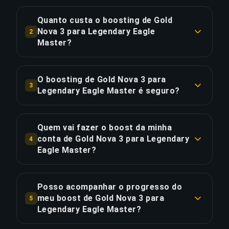
Um boost de Gold Nova 3 para Legendary Eagle
Master normalmente leva 2-3 dias. Com Priority
Quanto custa o boosting de Gold
Order, a entrega é aproximadamente 25% mais
Nova 3 para Legendary Eagle
2
rápida.
Master?
O boosting de Gold Nova 3 para Legendary Eagle
COPIAR LIGAÇÃO
Master começa em €49.65 pela opção padrão.
O boosting de Gold Nova 3 para
3
Priority Order custa €59.58, e o Full Package com
Legendary Eagle Master é seguro?
streaming custa €68.52.
Sim, todos os nossos boosters usam proteção
VPN correspondente à sua região e jogam com a
Quem vai fazer o boost da minha
COPIAR LIGAÇÃO
função "Aparecer Offline" ativada. Concluímos
conta de Gold Nova 3 para Legendary
4
mais de 50.000 pedidos com uma classificação
Eagle Master?
de 4,9/5 no Trustpilot.
Apenas Global Elite players verificados realizam
nossos boosts. Cada booster passa por um
Posso acompanhar o progresso do
COPIAR LIGAÇÃO
rigoroso processo de seleção incluindo
meu boost de Gold Nova 3 para
5
verificação de rank e análise de taxa de vitória.
Legendary Eagle Master?