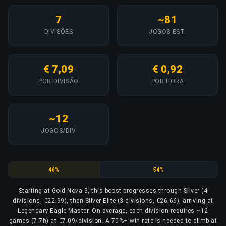
7
~81
DIVISÕES
JOGOS EST.
€ 7,09
€ 0,92
POR DIVISÃO
POR HORA
~12
JOGOS/DIV
Silver
Silver Elite
46%
54%
Starting at Gold Nova 3, this boost progresses through Silver (4
divisions, €22.99), then Silver Elite (3 divisions, €26.66), arriving at
Legendary Eagle Master. On average, each division requires ~12
games (7.7h) at €7.09/division. A 70%+ win rate is needed to climb at