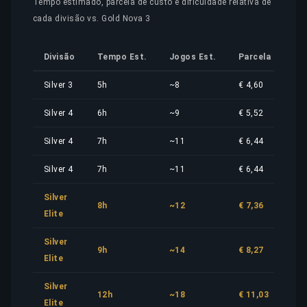
Tempo estimado, parcela de custo e dificuldade relativa de
cada divisão vs. Gold Nova 3
Divisão
Tempo Est.
Jogos Est.
Parcela de Cus
Silver 3
5h
~8
€ 4,60
Silver 4
6h
~9
€ 5,52
Silver 4
7h
~11
€ 6,44
Silver 4
7h
~11
€ 6,44
Silver
8h
~12
€ 7,36
Elite
Silver
9h
~14
€ 8,27
Elite
Silver
12h
~18
€ 11,03
Elite