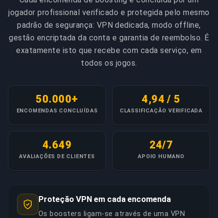
realista: as encomendas de Duo Queue estendem-se
jogador profissional verificado e protegida pelo mesmo
normalmente por 1-2 semanas de sessões
padrão de segurança: VPN dedicada, modo offline,
agendadas, e as subidas maiores de várias medalhas
gestão encriptada da conta e garantia de reembolso. É
precisam simplesmente de mais sessões. Nossa
equipe ajuda a estabelecer cronogramas alcançáveis
exatamente isto que recebe com cada serviço, em
baseados na sua disponibilidade.
todos os jogos.
COPIAR LIGAÇÃO
50.000+
4,94 / 5
ENCOMENDAS CONCLUÍDAS
CLASSIFICAÇÃO VERIFICADA
4.649
24/7
AVALIAÇÕES DE CLIENTES
APOIO HUMANO
Proteção VPN em cada encomenda
Os boosters ligam-se através de uma VPN