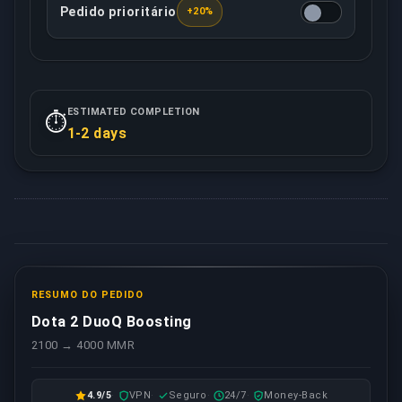
Pedido prioritário
+20%
Esta opção garante que seu pedido será tratado co
ESTIMATED COMPLETION
⏱️
1-2 days
RESUMO DO PEDIDO
Dota 2 DuoQ Boosting
2100 → 4000 MMR
4.9/5
VPN
Seguro
24/7
Money-Back