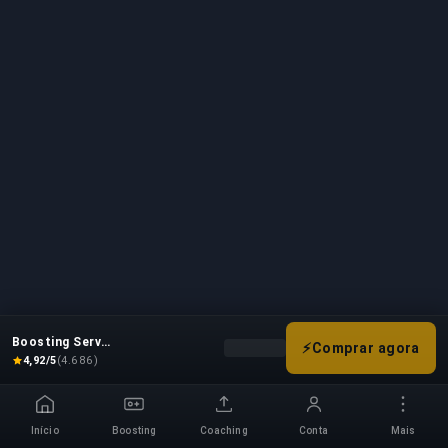
Boosting Service
⚡
Comprar agora
Seleciona as opções de boost pa
4,92/5
(4.686)
Início
Boosting
Coaching
Conta
Mais