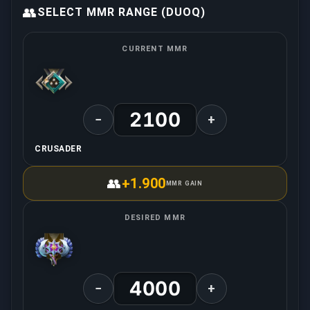
👥
SELECT MMR RANGE (DUOQ)
CURRENT MMR
−
+
CRUSADER
👥
+1.900
MMR GAIN
DESIRED MMR
−
+