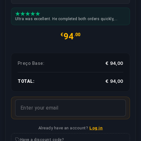
Ultra was excellent. He completed both orders quickly,
achieved an 86.7% win rate across 15 games and kept in
contact with me throughout the process. He was
94
€
.00
trustworthy, reliable and respectful of my account. I would
happily request the same booster again.
€ 94,00
Preço Base:
€ 94,00
TOTAL:
Already have an account?
Log in
Have a discount code?