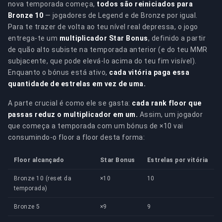
nova temporada começa,
todos são reiniciados para
Bronze 10
— jogadores de Legend e de Bronze por igual.
Para te trazer de volta ao teu nível real depressa, o jogo
entrega-te um
multiplicador Star Bonus
, definido a partir
de quão alto subiste na temporada anterior (e do teu MMR
subjacente, que pode elevá-lo acima do teu fim visível).
Enquanto o bónus está ativo,
cada vitória paga essa
quantidade de estrelas em vez de uma.
A parte crucial é como ele se gasta:
cada rank floor que
passas reduz o multiplicador em um.
Assim, um jogador
que começa a temporada com um bónus de ×10 vai
consumindo-o floor a floor desta forma:
Floor alcançado
Star Bonus
Estrelas por vitória
Bronze 10 (reset da
×10
10
temporada)
Bronze 5
×9
9