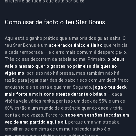
diferente de tudo o que está por baixo.
Como usar de facto o teu Star Bonus
Aqui está o ganho prático que a maioria dos guias salta. O
teu Star Bonus é um
acelerador único e finito
que reinicia
a cada temporada — e o erro mais comum é desperdiçá-lo.
Três coisas decorrem da tabela acima. Primeiro,
o bónus
vale o mesmo quer o gastes no primeiro dia quer no
vigésimo
, por isso não há pressa, mas também não há
razão para jogar partidas de baixo risco com um deck fraco
enquanto ele se está a queimar. Segundo,
joga o teu deck
mais forte e mais consistente durante o bónus
— cada
vitória vale vários ranks, por isso um deck de 55% e um de
60% estão a um mundo de distância quando cada vitória
conta cinco vezes. Terceiro,
sobe em sessões focadas em
vez de uma partida aqui e ali
, porque uma win streak a
empilhar-se em cima de um multiplicador ativo é o