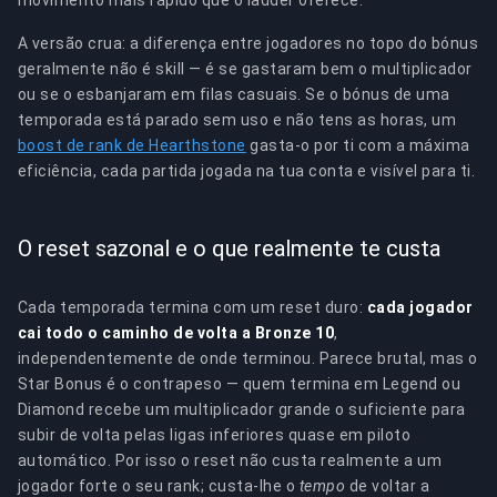
movimento mais rápido que o ladder oferece.
A versão crua: a diferença entre jogadores no topo do bónus
geralmente não é skill — é se gastaram bem o multiplicador
ou se o esbanjaram em filas casuais. Se o bónus de uma
temporada está parado sem uso e não tens as horas, um
boost de rank de Hearthstone
gasta-o por ti com a máxima
eficiência, cada partida jogada na tua conta e visível para ti.
O reset sazonal e o que realmente te custa
Cada temporada termina com um reset duro:
cada jogador
cai todo o caminho de volta a Bronze 10
,
independentemente de onde terminou. Parece brutal, mas o
Star Bonus é o contrapeso — quem termina em Legend ou
Diamond recebe um multiplicador grande o suficiente para
subir de volta pelas ligas inferiores quase em piloto
automático. Por isso o reset não custa realmente a um
jogador forte o seu rank; custa-lhe o
tempo
de voltar a