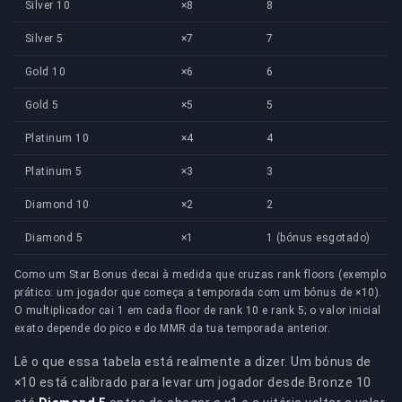
Silver 10
×8
8
Silver 5
×7
7
Gold 10
×6
6
Gold 5
×5
5
Platinum 10
×4
4
Platinum 5
×3
3
Diamond 10
×2
2
Diamond 5
×1
1 (bónus esgotado)
Como um Star Bonus decai à medida que cruzas rank floors (exemplo
prático: um jogador que começa a temporada com um bónus de ×10).
O multiplicador cai 1 em cada floor de rank 10 e rank 5; o valor inicial
exato depende do pico e do MMR da tua temporada anterior.
Lê o que essa tabela está realmente a dizer. Um bónus de
×10 está calibrado para levar um jogador desde Bronze 10