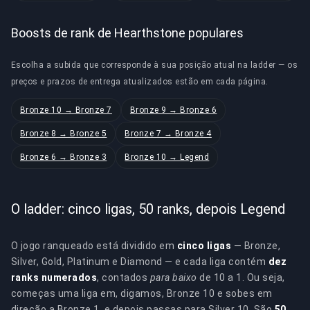
Boosts de rank de Hearthstone populares
Escolha a subida que corresponde à sua posição atual na ladder — os
preços e prazos de entrega atualizados estão em cada página.
Bronze 10 → Bronze 7
Bronze 9 → Bronze 6
Bronze 8 → Bronze 5
Bronze 7 → Bronze 4
Bronze 6 → Bronze 3
Bronze 10 → Legend
O ladder: cinco ligas, 50 ranks, depois Legend
O jogo ranqueado está dividido em
cinco ligas
— Bronze,
Silver, Gold, Platinum e Diamond — e cada liga contém
dez
ranks numerados
, contados
para baixo
de 10 a 1. Ou seja,
começas uma liga em, digamos, Bronze 10 e sobes em
direção a Bronze 1, e depois passas para Silver 10. São
50