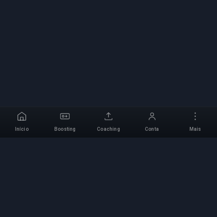
Início
Boosting
Coaching
Conta
Mais
Serviço de Boosting
Profissional
Serviços profissionais de boosting de jogos com