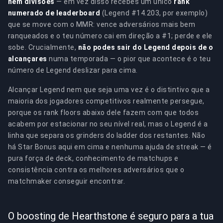
nem divisões
— em vez disso recebes um único
rank
numerado de leaderboard
(Legend #14.203, por exemplo)
que se move com o MMR: vence adversários mais bem
ranqueados e o teu número cai em direção a #1; perde e ele
sobe. Crucialmente,
não podes sair do Legend depois de o
alcançares
numa temporada — o pior que acontece é o teu
número de Legend deslizar para cima.
Alcançar Legend nem que seja uma vez é o distintivo que a
maioria dos jogadores competitivos realmente persegue,
porque os rank floors abaixo dele fazem com que todos
acabem por estacionar no seu nível real, mas o Legend é a
linha que separa os grinders do ladder dos restantes. Não
há Star Bonus aqui em cima e nenhuma ajuda de streak — é
pura força de deck, conhecimento de matchups e
consistência contra os melhores adversários que o
matchmaker conseguir encontrar.
O boosting de Hearthstone é seguro para a tua