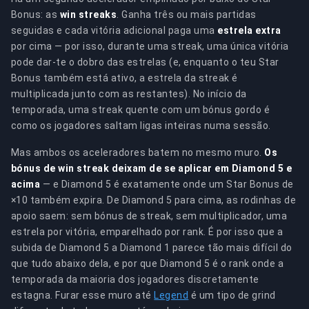
Bonus: as
win streaks
. Ganha três ou mais partidas
seguidas e cada vitória adicional paga uma
estrela extra
por cima — por isso, durante uma streak, uma única vitória
pode dar-te o dobro das estrelas (e, enquanto o teu Star
Bonus também está ativo, a estrela da streak é
multiplicada junto com as restantes). No início da
temporada, uma streak quente com um bónus gordo é
como os jogadores saltam ligas inteiras numa sessão.
Mas ambos os aceleradores batem no mesmo muro.
Os
bónus de win streak deixam de se aplicar em Diamond 5 e
acima
— e Diamond 5 é exatamente onde um Star Bonus de
×10 também expira. De Diamond 5 para cima, as rodinhas de
apoio saem: sem bónus de streak, sem multiplicador, uma
estrela por vitória, emparelhado por rank. É por isso que a
subida de Diamond 5 a Diamond 1 parece tão mais difícil do
que tudo abaixo dela, e por que Diamond 5 é o rank onde a
temporada da maioria dos jogadores discretamente
estagna. Furar esse muro até
Legend
é um tipo de grind