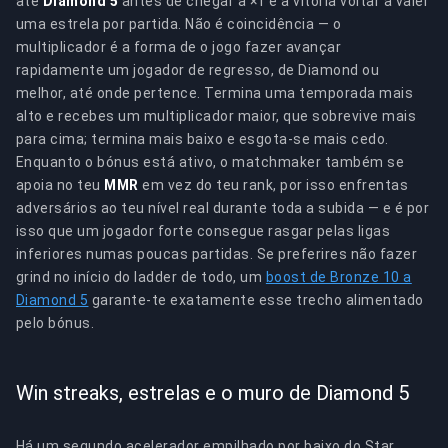
até
Diamond 5
antes de chegar a ×1 e a vitória voltar a valer
uma estrela por partida. Não é coincidência — o
multiplicador é a forma de o jogo fazer avançar
rapidamente um jogador de regresso, de Diamond ou
melhor, até onde pertence. Termina uma temporada mais
alto e recebes um multiplicador maior, que sobrevive mais
para cima; termina mais baixo e esgota-se mais cedo.
Enquanto o bónus está ativo, o matchmaker também se
apoia no teu
MMR
em vez do teu rank, por isso enfrentas
adversários ao teu nível real durante toda a subida — e é por
isso que um jogador forte consegue rasgar pelas ligas
inferiores numas poucas partidas. Se preferires não fazer
grind no início do ladder de todo, um
boost de Bronze 10 a
Diamond 5
garante-te exatamente esse trecho alimentado
pelo bónus.
Win streaks, estrelas e o muro de Diamond 5
Há um segundo acelerador empilhado por baixo do Star