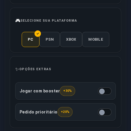
🎮
SELECIONE SUA PLATAFORMA
PC
PSN
XBOX
MOBILE
✨
OPÇÕES EXTRAS
Jogar com booster
+30%
O booster designado jogará com você a partir de o
Pedido prioritário
+20%
Esta opção garante que seu pedido será tratado co