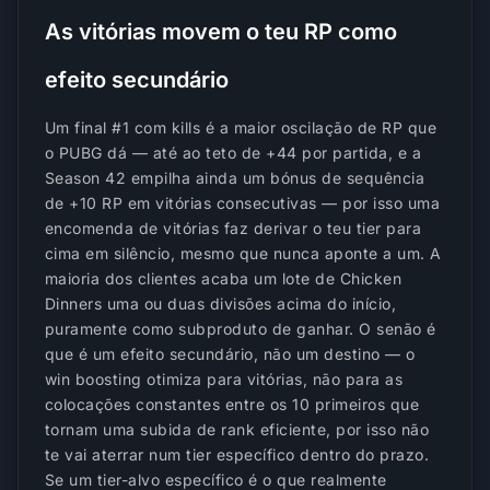
As vitórias movem o teu RP como
efeito secundário
Um final #1 com kills é a maior oscilação de RP que
o PUBG dá — até ao teto de +44 por partida, e a
Season 42 empilha ainda um bónus de sequência
de +10 RP em vitórias consecutivas — por isso uma
encomenda de vitórias faz derivar o teu tier para
cima em silêncio, mesmo que nunca aponte a um. A
maioria dos clientes acaba um lote de Chicken
Dinners uma ou duas divisões acima do início,
puramente como subproduto de ganhar. O senão é
que é um efeito secundário, não um destino — o
win boosting otimiza para vitórias, não para as
colocações constantes entre os 10 primeiros que
tornam uma subida de rank eficiente, por isso não
te vai aterrar num tier específico dentro do prazo.
Se um tier-alvo específico é o que realmente