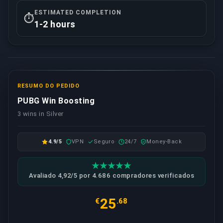
ESTIMATED COMPLETION
⏱️
1-2 hours
RESUMO DO PEDIDO
PUBG Win Boosting
3 wins in Silver
4.9/5
VPN
Seguro
24/7
Money-Back
Avaliado 4,92/5 por 4.686 compradores verificados
25
€
.68