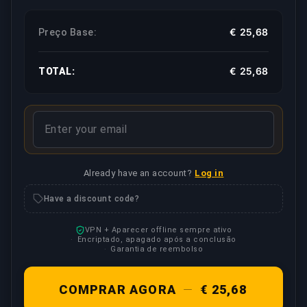
€ 25,68
Preço Base:
€ 25,68
TOTAL:
Already have an account?
Log in
Have a discount code?
VPN + Aparecer offline sempre ativo
Encriptado, apagado após a conclusão
Garantia de reembolso
COMPRAR AGORA
—
€ 25,68