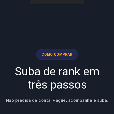
COMO COMPRAR
Suba de rank em
três passos
Não precisa de conta. Pague, acompanhe e suba.