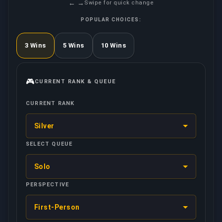
← →
Swipe for quick change
POPULAR CHOICES:
3 Wins
5 Wins
10 Wins
🎮
CURRENT RANK & QUEUE
CURRENT RANK
Silver
SELECT QUEUE
Solo
PERSPECTIVE
First-Person