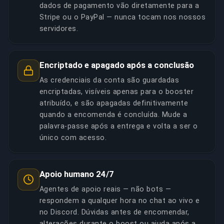
dados de pagamento vão diretamente para a
Stripe ou o PayPal — nunca tocam nos nossos
servidores.
Encriptado e apagado após a conclusão
As credenciais da conta são guardadas
encriptadas, visíveis apenas para o booster
atribuído, e são apagadas definitivamente
quando a encomenda é concluída. Mude a
palavra-passe após a entrega e volta a ser o
único com acesso.
Apoio humano 24/7
Agentes de apoio reais — não bots —
respondem a qualquer hora no chat ao vivo e
no Discord. Dúvidas antes de encomendar,
alterações durante o boost ou ajuda após a