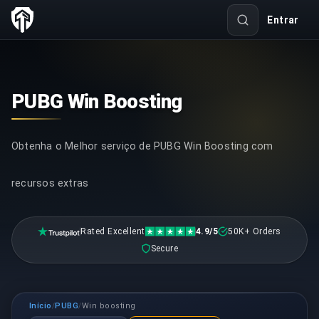
Entrar
PUBG Win Boosting
Obtenha o Melhor serviço de PUBG Win Boosting com
recursos extras
Rated Excellent
4.9/5
50K+ Orders
Secure
Início
PUBG
Win boosting
/
/