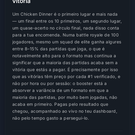
vitória
Um Chicken Dinner é o primeiro lugar e mais nada
— um final entre os 10 primeiros, um segundo lugar,
um quase-acerto no círculo final, nada disso conta
para a tua encomenda. Numa battle royale de 100
jogadores, mesmo um squad de elite ganha algures
entre 8–15% das partidas que joga, o que é
notavelmente alto para o formato mas continua a
significar que a maioria das partidas acaba sem a
vitória que estás a pagar. É precisamente por isso
que as vitórias têm preço por cada #1 verificado, e
não por hora ou por sessão: o booster está a
absorver a variância de um formato em que a
maioria das partidas, por muito bem jogadas, não
acaba em primeiro. Pagas pelo resultado que
chegou, acompanhado ao vivo no teu dashboard,
não pelo tempo gasto a persegui-lo.