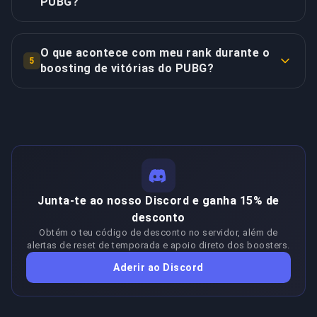
média do lobby, espere 1-2 Chicken Dinners
PUBG?
através de performance consistente de end-game.
conquistas ou melhoria de estatísticas.
diariamente. Um pedido de 5 vitórias tipicamente
Sim! Customize seu boost de Chicken Dinner com:
completa em 3-5 dias. Partidas mais longas e
COPIAR LIGAÇÃO
preferência de modo de jogo (Solo/Duo/Squad),
COPIAR LIGAÇÃO
O que acontece com meu rank durante o
gameplay estratégico estendem prazos comparado a
5
escolha de perspectiva (TPP/FPP), seleção de mapas
boosting de vitórias do PUBG?
outros jogos. Entrega expressa aumenta tempo de
e cronograma de jogo. Opções adicionais incluem
jogo diário em 50% para conclusão mais rápida.
Embora boosting de Chicken Dinner foque em
gravação de stream, status offline e preferências de
vitórias, seu tier provavelmente aumentará de
região específicas. Essas configurações garantem
COPIAR LIGAÇÃO
quaisquer vitórias ranqueadas alcançadas. A maioria
que vitórias combinem com seu estilo de jogo
dos clientes ganha pontos de ranqueamento bônus e
preferido e modos de jogo do PUBG.
progressão de tier. No entanto, avanço de rank não é
garantido já que priorizamos vitórias sobre tempo de
COPIAR LIGAÇÃO
Junta-te ao nosso Discord e ganha 15% de
sobrevivência/pontos de colocação. Para aumentos
desconto
garantidos de tier, considere nosso serviço de
Obtém o teu código de desconto no servidor, além de
boosting ranqueado de PUBG ao invés.
alertas de reset de temporada e apoio direto dos boosters.
Aderir ao Discord
COPIAR LIGAÇÃO