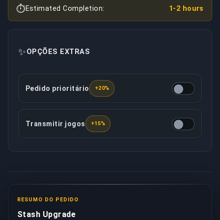
⏱️
Estimated Completion:
1-2 hours
✨
OPÇÕES EXTRAS
Pedido prioritário
+20%
Esta opção garante que seu pedido será tratado com 
Transmitir jogos
+15%
Seu booster designado gravará/transmitirá ao vivo t
RESUMO DO PEDIDO
Stash Upgrade