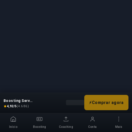
Boosting Service
⚡
Comprar agora
Seleciona as opções de boost pa
4,92/5
(4.686)
Início
Boosting
Coaching
Conta
Mais