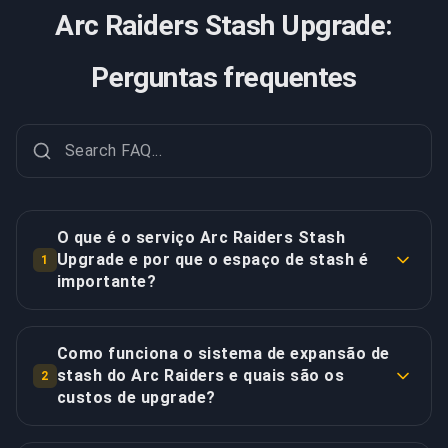
Arc Raiders Stash Upgrade:
Perguntas frequentes
O que é o serviço Arc Raiders Stash
Upgrade e por que o espaço de stash é
1
importante?
Arc Raiders Stash Upgrade é um serviço profissional
de farming de coins que expande sistematicamente
Como funciona o sistema de expansão de
sua capacidade de armazenamento persistente dos
stash do Arc Raiders e quais são os
2
64 slots padrão para os 280 slots máximos através
custos de upgrade?
de dez upgrades incrementais, cada um adicionando
A expansão de stash do Arc Raiders opera através
24 espaços de armazenamento adicionais para