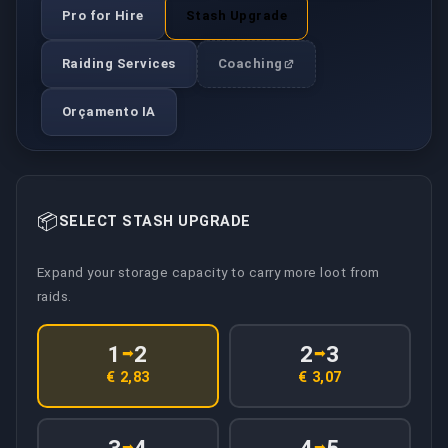
Pro for Hire
Stash Upgrade
Raiding Services
Coaching
Orçamento IA
📦
SELECT STASH UPGRADE
Expand your storage capacity to carry more loot from
raids.
1
2
2
3
➡
➡
€ 2,83
€ 3,07
➡
➡