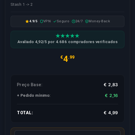
Stash 1 -> 2
4.9/5
VPN
Seguro
24/7
Money-Back
Avaliado 4,92/5 por 4.686 compradores verificados
4
€
.99
€ 2,83
Preço Base:
€ 2,16
+ Pedido mínimo
:
€ 4,99
TOTAL: