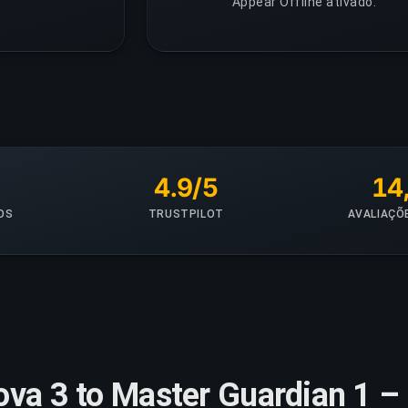
Appear Offline ativado.
+
4.9/5
14
OS
TRUSTPILOT
AVALIAÇÕ
ova 3 to Master Guardian 1 –