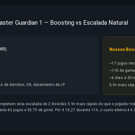
ster Guardian 1 — Boosting vs Escalada Natural
 WR)
Nossos Boo
~17 jogos nec
~11h de game
~6 dias a 2h/
s de derrotas, tilt, decaimento de LP
5.9× mais ráp
completam esta escalada de 2 divisões 5.9× mais rápido do que o jogador m
 83 jogos e 55.7h de grind. Por € 10,27 durante 11h, o custo efetivo é € 