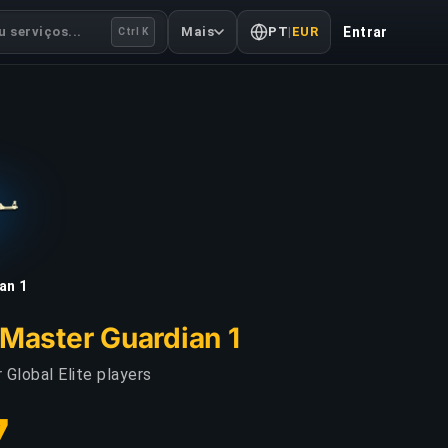
 serviços...
Mais
PT
|
EUR
Entrar
Ctrl K
an 1
Master Guardian 1
 Global Elite players
7