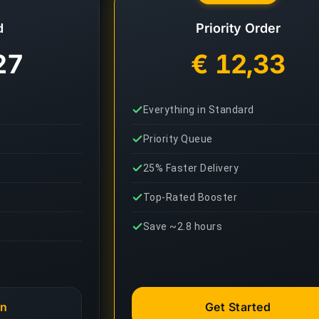
d
Priority Order
27
€ 12,33
Everything in Standard
Priority Queue
25% Faster Delivery
Top-Rated Booster
Save ~2.8 hours
an
Get Started