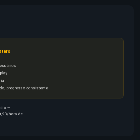
sters
essários
play
dia
ido, progresso consistente
édio —
0,93/hora de