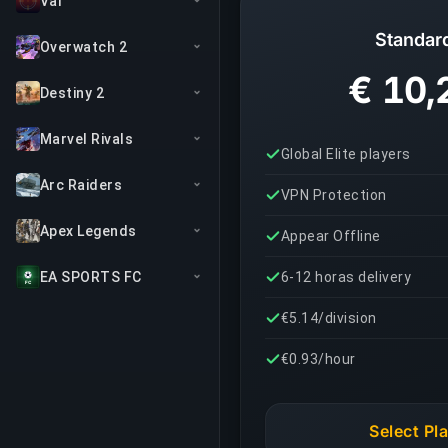
Val
Standar
Overwatch 2
€ 10,
Destiny 2
Marvel Rivals
Global Elite players
Arc Raiders
VPN Protection
Apex Legends
Appear Offline
EA SPORTS FC
6-12 horas delivery
€5.14/division
€0.93/hour
Select Pl