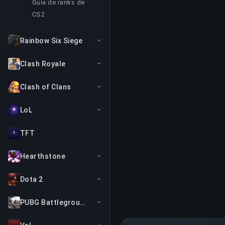
Guia de ranks de
CS2
Rainbow Six Siege
Clash Royale
Clash of Clans
LoL
TFT
Hearthstone
Dota 2
PUBG Battlegrounds