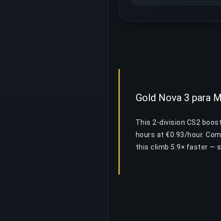
Gold Nova 3 para M
This 2-division CS2 boos
hours at €0.93/hour. Com
this climb 5.9× faster —