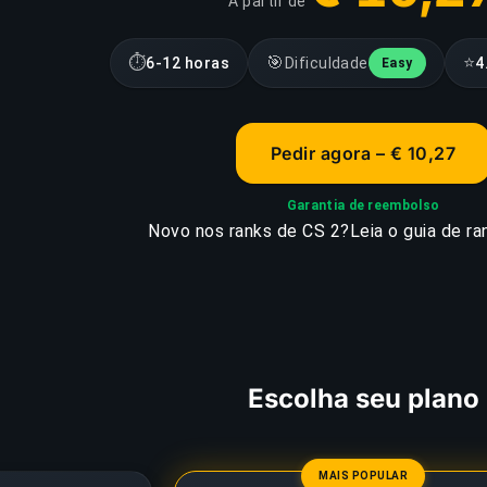
A partir de
⏱
🎯
⭐
6-12 horas
Dificuldade
4
Easy
Pedir agora – € 10,27
Garantia de reembolso
Novo nos ranks de CS 2?
Leia o guia de r
Escolha seu plano
MAIS POPULAR