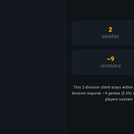
2
DIVISÕES
~9
JOGOS/DIV
This 2-division climb stays within
division requires ~9 games (5.5h) a
players sustain 