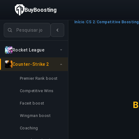
BuyBoosting
Início
/
CS 2
/
Competitive Boosting
Pesquisar jogos
Rocket League
Counter-Strike 2
Premier Rank boost
Competitive Wins
B
Faceit boost
Wingman boost
Coaching