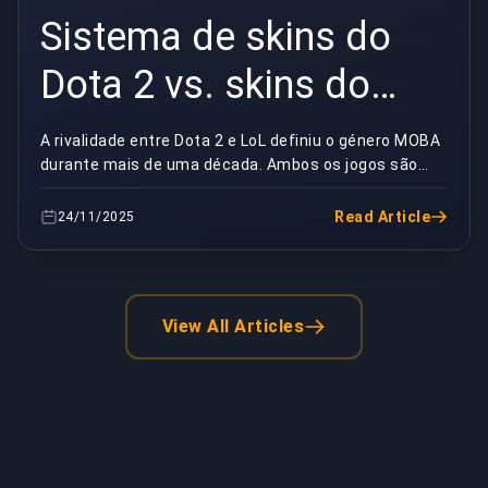
Sistema de skins do
Dota 2 vs. skins do
LoL: Porque é que a
A rivalidade entre Dota 2 e LoL definiu o género MOBA
durante mais de uma década. Ambos os jogos são
abordagem da Valve
titãs nos desportos electrónicos competitivos, ma...
vence
Read Article
24/11/2025
View All Articles