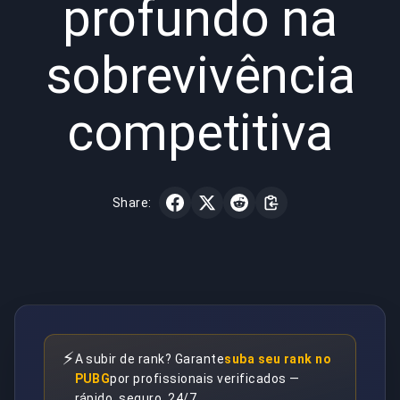
profundo na
sobrevivência
competitiva
Share:
⚡
A subir de rank? Garante
suba seu rank no
PUBG
por profissionais verificados —
rápido, seguro, 24/7.