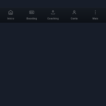
Início
Boosting
Coaching
Conta
Mais
Serviço de Boosting
Profissional
Serviços profissionais de boosting de jogos com
especialistas verificados. Subidas de rank