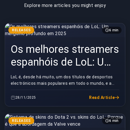
Explore more articles you might enjoy
RELEASES
6 min
Os melhores streamers
espanhóis de LoL: Um
mergulho profundo em
LoL é, desde há muito, um dos títulos de desportos
electrónicos mais populares em todo o mundo, e a
2025
Espanha tem cultivado uma vibrante comunidade de
s...
Read Article
28/11/2025
RELEASES
6 min