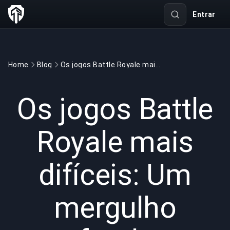
Entrar
Home
Blog
Os jogos Battle Royale mais difíceis: Um mergulho profundo na sobrevivência competitiva
GAMING
6 min read
29/11/2025
Os jogos Battle
Royale mais
difíceis: Um
mergulho