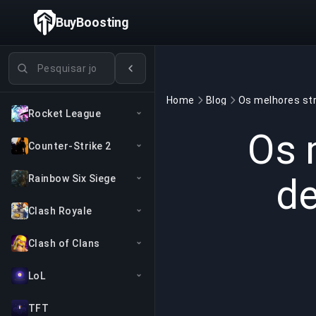
BuyBoosting
Pesquisar jogos
Home
Blog
Rocket League
Os 
Counter-Strike 2
de
Rainbow Six Siege
Clash Royale
Clash of Clans
LoL
TFT