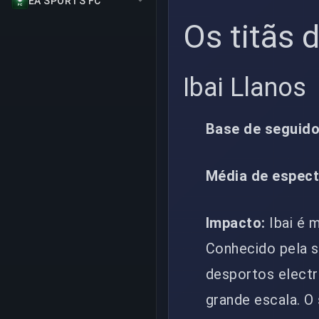
EA SPORTS FC
Os titãs 
Ibai Llanos
Base de seguido
Média de espect
Impacto:
Ibai é 
Conhecido pela s
desportos electr
grande escala. O