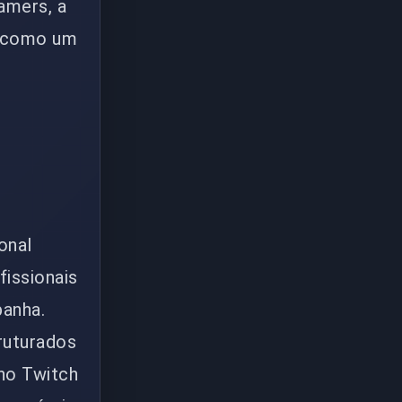
amers, a
o como um
onal
fissionais
panha.
ruturados
no Twitch