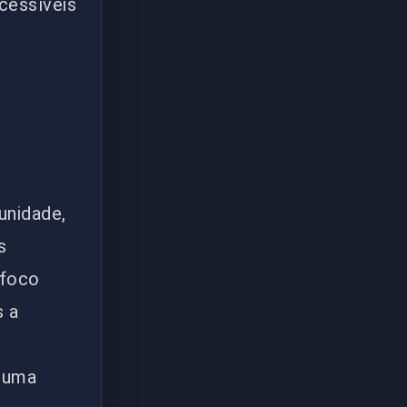
cessíveis
unidade,
s
 foco
s a
a uma