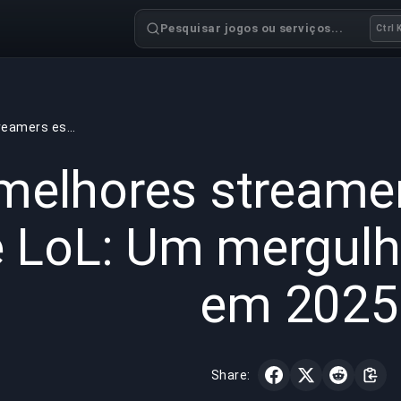
Pesquisar jogos ou serviços...
Ctrl 
Os melhores streamers espanhóis de LoL: Um mergulho profundo em 2025
GAMING
6 min read
28 de nov.
melhores streame
 LoL: Um mergulh
em 2025
Share: