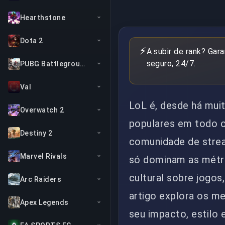
Hearthstone
Dota 2
⚡
A subir de rank? Gar
seguro, 24/7.
PUBG Battlegrounds
Val
LoL é, desde há mui
Overwatch 2
populares em todo o
Destiny 2
comunidade de strea
Marvel Rivals
só dominam as métr
cultural sobre jogos
Arc Raiders
artigo explora os m
Apex Legends
seu impacto, estilo 