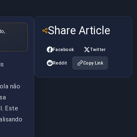
Share Article
do,
Facebook
Twitter
is
Reddit
Copy Link
e
ola não
sa
l. Este
alisando