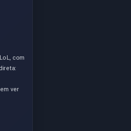
 LoL, com
ireta:
rem ver