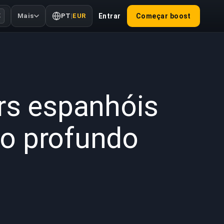
Mais
PT
|
EUR
Entrar
Começar boost
K
 de 2025
rs espanhóis
o profundo