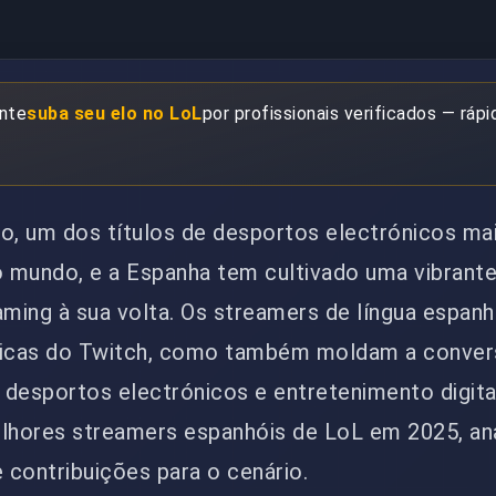
ante
suba seu elo no LoL
por profissionais verificados — rápi
to, um dos títulos de desportos electrónicos ma
 mundo, e a Espanha tem cultivado uma vibrant
ming à sua volta. Os streamers de língua espanh
icas do Twitch, como também moldam a conver
, desportos electrónicos e entretenimento digita
elhores streamers espanhóis de LoL em 2025, an
e contribuições para o cenário.