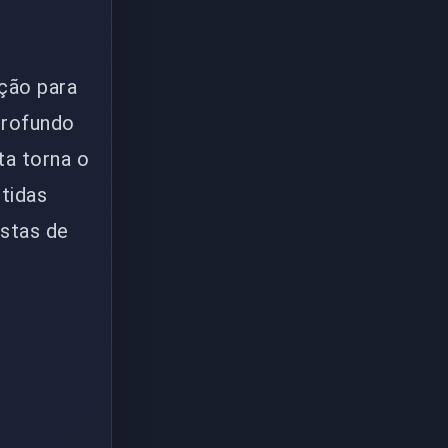
ição para
profundo
ta torna o
tidas
istas de