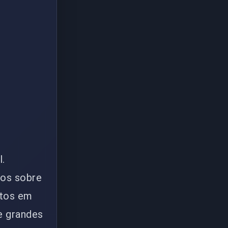
l.
ios sobre
ntos em
e grandes