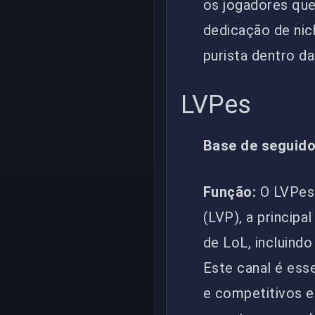
os jogadores que
dedicação de nic
purista dentro d
LVPes
Base de seguido
Função:
O LVPes 
(LVP), a principa
de LoL, incluind
Este canal é ess
e competitivos e