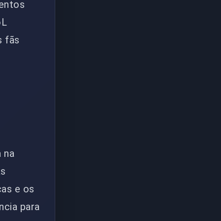
ventos
oL
s fãs
 na
as
as e os
ncia para