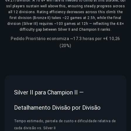
€4.27/division. A 70%+ win rate is needed to climb at this bracket; our
ssl players sustain well above this, ensuring steady progress across
all 12 divisions. Rating efficiency decreases across this climb: the
first division (Bronze II) takes ~22 games at 2.5h, while the final
division (Silver III) requires ~103 games at 12h — reflecting the 4.8×
difficulty gap between Silver II and Champion II ranks.
Pedido Prioritário economiza ~17.3 horas por +€ 10,26
(20%)
Silver II para Champion II —
Detalhamento Divisão por Divisão
Tempo estimado, parcela de custo e dificuldade relativa de
cada divisão vs. Silver II