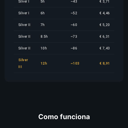
Silver I
5h
~43
€ 3,71
Silver I
6h
~52
€ 4,46
Silver II
7h
~60
€ 5,20
Silver II
8.5h
~73
€ 6,31
Silver II
10h
~86
€ 7,43
Silver
12h
~103
€ 8,91
III
Como funciona