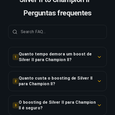
Perguntas frequentes
Quanto tempo demora um boost de
1
Silver II para Champion II?
Um boost de Silver II para Champion II
normalmente leva 2-3 dias. Com Priority Order, a
Quanto custa o boosting de Silver II
2
entrega é aproximadamente 25% mais rápida.
para Champion II?
O boosting de Silver II para Champion II começa
COPIAR LIGAÇÃO
em €51.26 pela opção padrão. Priority Order
O boosting de Silver II para Champion
3
custa €61.52, e o Full Package com streaming
II é seguro?
custa €70.74.