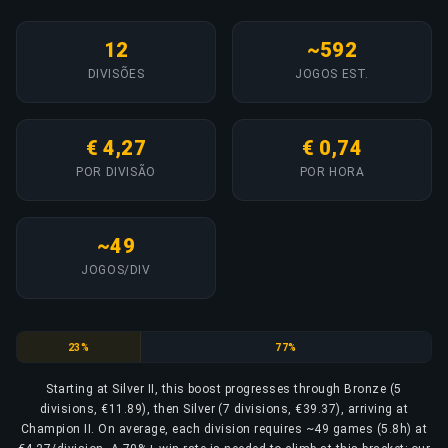
12
~592
DIVISÕES
JOGOS EST.
€ 4,27
€ 0,74
POR DIVISÃO
POR HORA
~49
JOGOS/DIV
Bronze
Silver
23%
77%
Starting at Silver II, this boost progresses through Bronze (5
divisions, €11.89), then Silver (7 divisions, €39.37), arriving at
Champion II. On average, each division requires ~49 games (5.8h) at