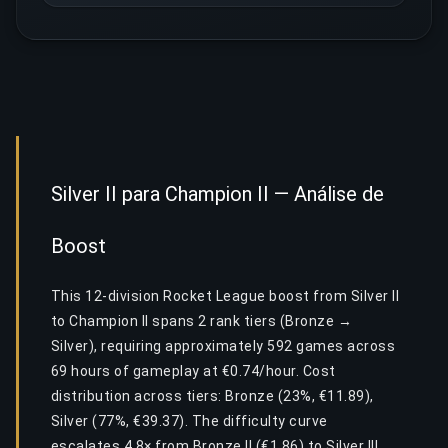
Silver II para Champion II — Análise de
Boost
This 12-division Rocket League boost from Silver II
to Champion II spans 2 rank tiers (Bronze →
Silver), requiring approximately 592 games across
69 hours of gameplay at €0.74/hour. Cost
distribution across tiers: Bronze (23%, €11.89),
Silver (77%, €39.37). The difficulty curve
escalates 4.8× from Bronze II (€1.86) to Silver III