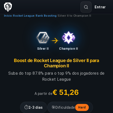
Entrar
Início
Rocket League
Rank Boosting
Silver II to Champion II
/
/
/
Silver II
Champion II
Boost de Rocket League de Silver II para
Champion II
Suba do top 87.8% para o top 9% dos jogadores de
Rocket League
€ 51,26
A partir de
⏱
🎯
2-3 dias
Dificuldade
Hard