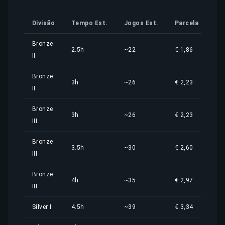
Divisão
Tempo Est.
Jogos Est.
Parcela de Cus
Bronze
2.5h
~22
€ 1,86
II
Bronze
3h
~26
€ 2,23
II
Bronze
3h
~26
€ 2,23
III
Bronze
3.5h
~30
€ 2,60
III
Bronze
4h
~35
€ 2,97
III
Silver I
4.5h
~39
€ 3,34