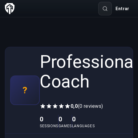
Entrar
Professional
Coach
?
0,0
(0 reviews)
0
0
0
SESSIONS
GAMES
LANGUAGES