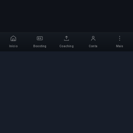
Início
Boosting
Coaching
Conta
Mais
Serviço de Boosting
Profissional
Serviços profissionais de boosting de jogos com