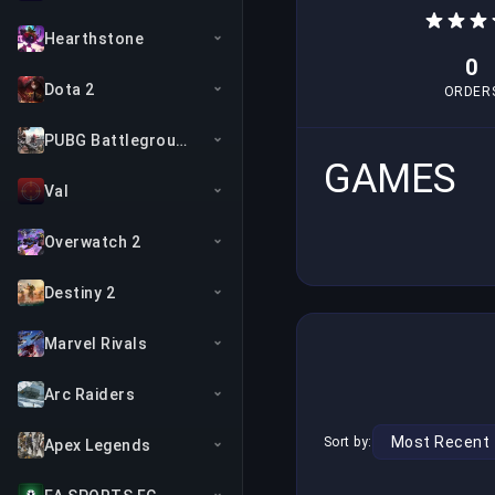
Hearthstone
0
Dota 2
ORDER
PUBG Battlegrounds
GAMES
Val
Overwatch 2
Destiny 2
Marvel Rivals
Arc Raiders
Sort by:
Apex Legends