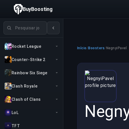
BuyBoosting
Pesquisar jogos
Rocket League
Início
/
Boosters
/
NegnyiPavel
Counter-Strike 2
Rainbow Six Siege
Clash Royale
Clash of Clans
Negny
LoL
TFT