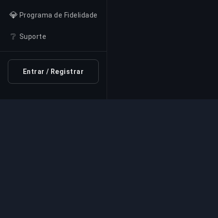
💎
Programa de Fidelidade
❔
Suporte
Entrar / Registrar
Serviço de Boosting Pr
Serviços profissionais de boosting de jog
especialistas verificados. Subidas de rank
rápidas e fiáveis para todos os jogos compe