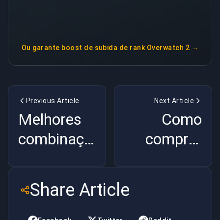
Ou garante
boost de subida de rank Overwatch 2
→
Previous Article
Next Article
Melhores
Como
combinações
comprar
de equipe
uma conta
em Apex
LOL com
Share Article
Legends
segurança