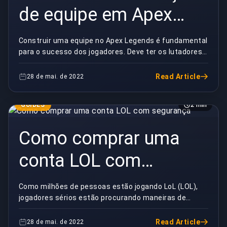
de equipe em Apex
Legends
Construir uma equipe no Apex Legends é fundamental
para o sucesso dos jogadores. Deve ter os lutadores,
caçadores e trapaceiros certos também. Então, ...
Read Article
28 de mai. de 2022
GUIDES
2 min
Como comprar uma
conta LOL com
segurança
Como milhões de pessoas estão jogando LoL (LOL),
jogadores sérios estão procurando maneiras de
controlar suas estratégias e avançar na batalha com
pou...
Read Article
28 de mai. de 2022