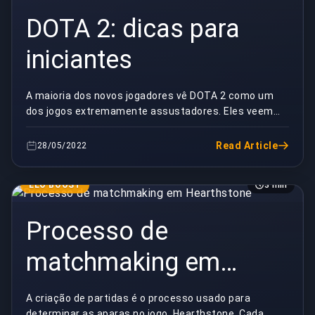
DOTA 2: dicas para
iniciantes
A maioria dos novos jogadores vê DOTA 2 como um
dos jogos extremamente assustadores. Eles veem
muitos itens, muitos grupos de heróis diferentes e,
às ...
Read Article
28/05/2022
ELO BOOST
3 min
Processo de
matchmaking em
Hearthstone
A criação de partidas é o processo usado para
determinar as aparas no jogo, Hearthstone. Cada