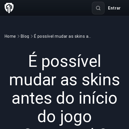
Entrar
Home
Blog
É possível mudar as skins antes do início do jogo Overwatch?
GAMING
2 min read
28/05/2022
É possível
mudar as skins
antes do início
do jogo