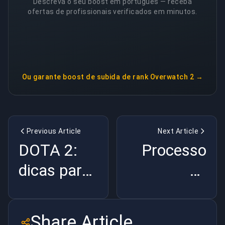
Descreva o seu boost em português — receba
ofertas de profissionais verificados em minutos.
Ou garante
boost de subida de rank Overwatch 2
→
Previous Article
Next Article
DOTA 2:
Processo
dicas para
de
iniciantes
matchmaking
em
Share Article