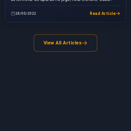
modo de jogo tem diferentes funções de
matchmaking. Cons...
Read Article
28/05/2022
View All Articles