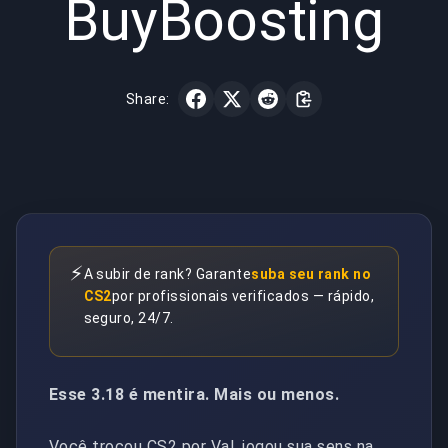
BuyBoosting
Share:
⚡
A subir de rank? Garante
suba seu rank no
CS2
por profissionais verificados — rápido,
seguro, 24/7.
Esse 3.18 é mentira. Mais ou menos.
Você trocou CS2 por Val, jogou sua sens na