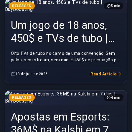
RELEASES
5 min
Um jogo de 18 anos,
450$ e TVs de tubo |
BuyBoosting
Oito TVs de tubo no canto de uma convenção. Sem
palco, sem stream, sem mic. E 450$ de premiação por
um jogo mais velho que metade da galera que joga e...
Read Article
13 de jun. de 2026
RELEASES
4 min
Apostas em Esports:
36M$ na Kalshi em 7