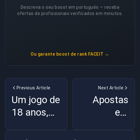
Descreva o seu boost em português — receba
ofertas de profissionais verificados em minutos.
Ou garante
boost de rank FACEIT
→
Previous Article
Next Article
Um jogo de
Apostas
18 anos,
em
450$ e
Esports:
TVs de
36M$ na