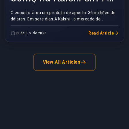
dias | BuyBoosting
O esports virou um produto de aposta. 36 milhões de
dólares. Em sete dias.A Kalshi - o mercado de
previsões que de repente está em toda timeline -
mov...
Read Article
12 de jun. de 2026
View All Articles