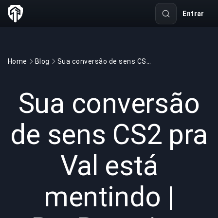
Entrar
Home
Blog
Sua conversão de sens CS2 pra Val está mentindo | BuyBoosting
GAMING
4 min read
14 de jun. de 2026
Sua conversão
de sens CS2 pra
Val está
mentindo |