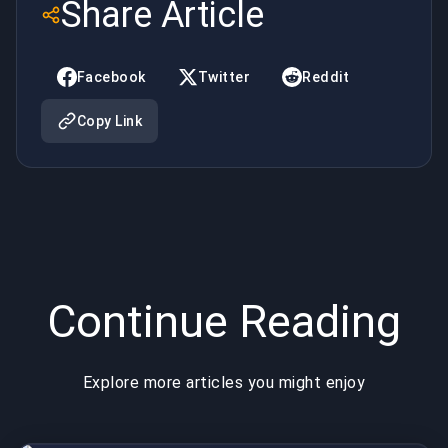
Share Article
tubo |
Kalshi em
BuyBoosting
7 dias |
Facebook
Twitter
Reddit
BuyBoosting
Copy Link
Continue Reading
Explore more articles you might enjoy