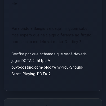
ele.
Para onde a Bungie vai daqui, ninguém sabe,
mas espero que haja algo diferente no futuro,
porque isso modelo vai matar Destiny 2.
Confira por que achamos que você deveria
jogar DOTA 2:
https://
buyboosting.com/blog/Why-You-Should-
Start-Playing-DOTA-2