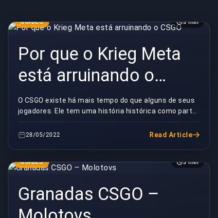
GUIDES
3 min
Por que o Krieg Meta
está arruinando o
CSGO
O CSGO existe há mais tempo do que alguns de seus
jogadores. Ele tem uma história histórica como parte
dos fundamentos do Esports e é possivelmente o ...
Read Article
28/05/2022
GUIDES
3 min
Granadas CSGO –
Molotovs