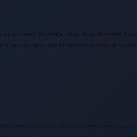
 ele no torneio. Showmaker, Doinb, Nisqy, Humanóide. Todo
rkz tem que vencer para se tornar um campeão do Mundial
ores times do mundo, o C9 tem um longo caminho a percor
ampeonato. Perkz é uma parte fundamental para fazer isso. 