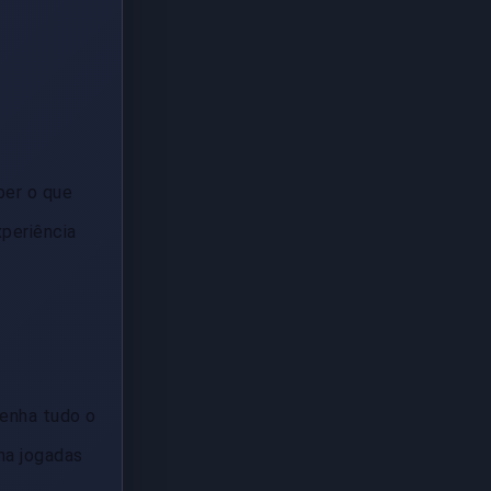
ber o que
xperiência
tenha tudo o
na jogadas