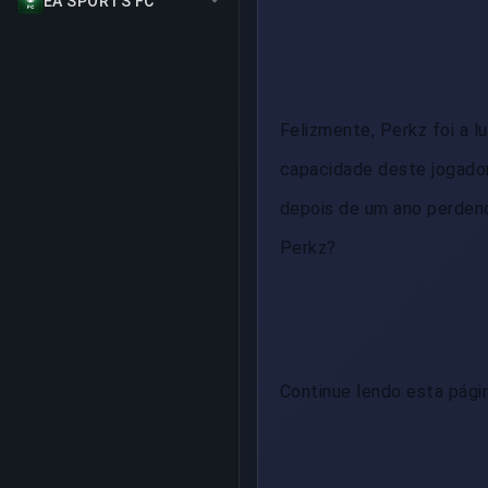
EA SPORTS FC
Felizmente, Perkz foi a l
capacidade deste jogador
depois de um ano perdend
Perkz?
Continue lendo esta págin