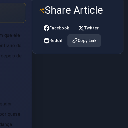
Share Article
Facebook
Twitter
am que ele
Reddit
Copy Link
ontrário do
 depois de
ogador
 por quase
dança.