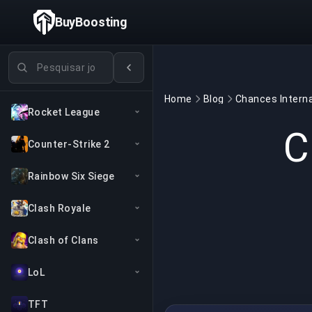
BuyBoosting
Pesquisar jogos
Home
Blog
Rocket League
C
Counter-Strike 2
Rainbow Six Siege
Clash Royale
Clash of Clans
LoL
TFT