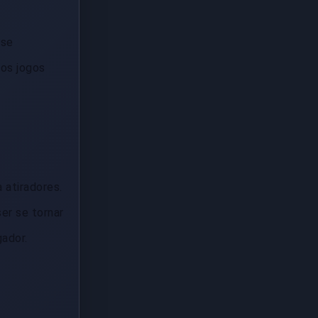
sse
os jogos
 atiradores.
er se tornar
ador.