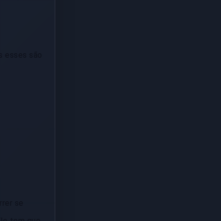
s esses são
.
rer se
Ele tem que