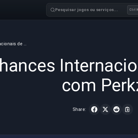
Pesquisar jogos ou serviços...
Ctrl 
Chances Internacionais de C9 com Perkz
GAMING
3 min read
28 de mai.
hances Internacio
com Perk
Share: