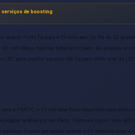
 serviços de boosting
o quando Perkz foi para a C9 este ano. Os fãs do G2 queri
do G2 com Mikyx, mas ele tinha outro plano. No entanto, ao c
 LEC, este jogador europeu não foi para outro time do LEC
para a FNATIC, o C9 mid-lane ficou disponível para outro j
sse jogador acabou por ser Perkz. Como ele jogou como ADC
tas pessoas ficaram em dúvida quando o C9 anunciou essa mu