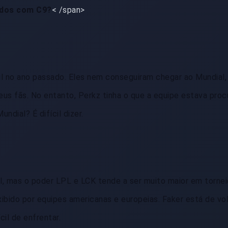
ndos com C9?
< /span>
cil no ano passado. Eles nem conseguiram chegar ao Mundial,
us fãs. No entanto, Perkz tinha o que a equipe estava proc
undial? É difícil dizer.
el, mas o poder LPL e LCK tende a ser muito maior em torne
xibido por equipes americanas e europeias. Faker está de vo
cil de enfrentar.