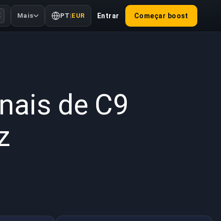
Mais
PT
|
EUR
Entrar
Começar boost
K
 de 2022
nais de C9
z