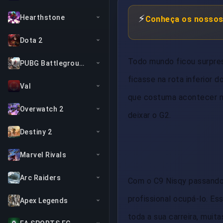
⚡
Hearthstone
Conheça os nossos
Dota 2
Todo mundo ficou surpres
PUBG Battlegrounds
ficasse na rota inferior 
Val
que costuma acontecer no
Overwatch 2
deixar o G2.
Destiny 2
Marvel Rivals
Arc Raiders
Com o C9 Nisqy passando 
profissional ocupá-lo. E
Apex Legends
toda a sua carreira, mui