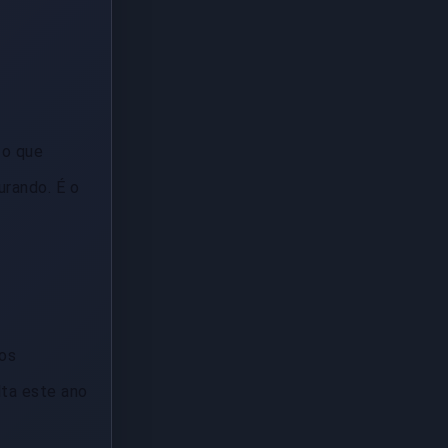
 o que
urando. É o
ios
lta este ano