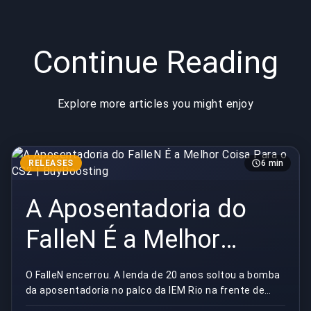
Continue Reading
Explore more articles you might enjoy
RELEASES
6 min
A Aposentadoria do
FalleN É a Melhor
Coisa Para o CS2 |
O FalleN encerrou. A lenda de 20 anos soltou a bomba
da aposentadoria no palco da IEM Rio na frente de
BuyBoosting
uma multidão brasileira em lágrimas, e sincero?...