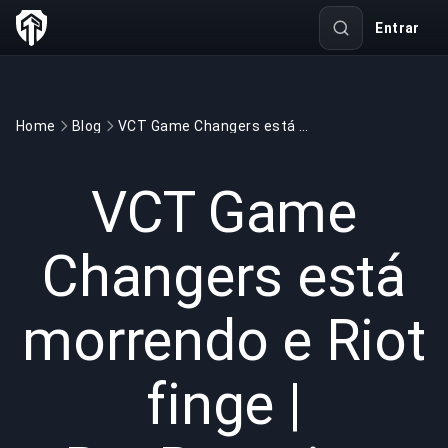
Entrar
Home
Blog
VCT Game Changers está morrendo e Riot finge | BuyBoosting
GAMING
6 min read
21 de abr. de 2026
VCT Game
Changers está
morrendo e Riot
finge |