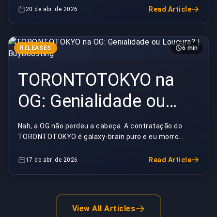
Read Article
20 de abr. de 2026
RELEASES
6 min
TORONTOTOKYO na
OG: Genialidade ou
Loucura? | BuyBoosting
Nah, a OG não perdeu a cabeça. A contratação do
TORONTOTOKYO é galaxy-brain puro e eu morro
nessa colina.O Reddit explodiu semana passada
quando a OG ...
Read Article
17 de abr. de 2026
View All Articles