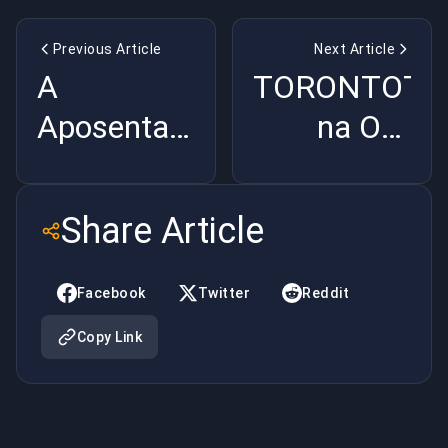
Previous Article
Next Article
A
TORONTOTO
Aposentadoria
na OG:
do FalleN É
Genialidade
a Melhor
ou
Share Article
Coisa Para
Loucura? |
o CS2 |
BuyBoosting
Facebook
Twitter
Reddit
BuyBoosting
Copy Link