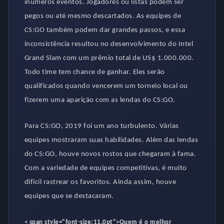
inúmeros eventos. Jogadores ou listas podem ser
pegos ou até mesmo descartados. As equipes de
CS:GO também podem dar grandes passos, e essa
inconsistência resultou no desenvolvimento do Intel
Grand Slam com um prêmio total de US$ 1.000.000.
Todo time tem chance de ganhar. Eles serão
qualificados quando vencerem um torneio local ou
fizerem uma aparição com as lendas do CS:GO.
Para CS:GO, 2019 foi um ano turbulento. Várias
equipes mostraram suas habilidades. Além das lendas
do CS:GO, houve novos rostos que chegaram à fama.
Com a variedade de equipes competitivas, é muito
difícil rastrear os favoritos. Ainda assim, houve
equipes que se destacaram.
< span style="font-size:11.0pt">
Quem é o melhor