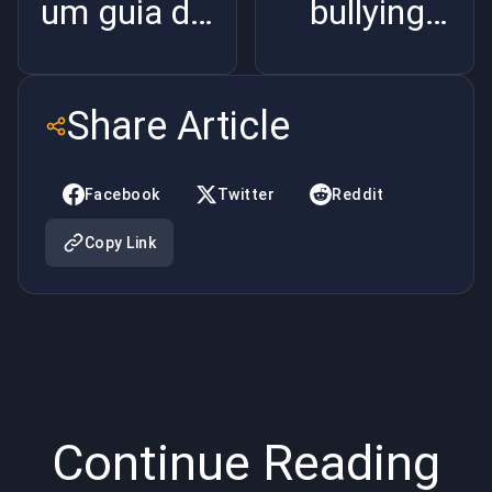
um guia de
bullying é
histórias
um
para
problema
Share Article
Winston
no
Fortnite?
Facebook
Twitter
Reddit
Copy Link
Continue Reading