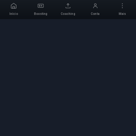
Início
Boosting
Coaching
Conta
Mais
Serviço de Boosting
Profissional
Serviços profissionais de boosting de jogos com
especialistas verificados. Subidas de rank
seguras, rápidas e fiáveis para todos os jogos