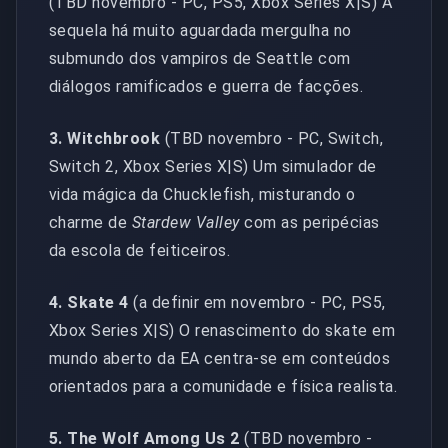
(TBD novembro - PC, PS5, Xbox Series X|S) A
sequela há muito aguardada mergulha no
submundo dos vampiros de Seattle com
diálogos ramificados e guerra de facções.
3. Witchbrook
(TBD novembro - PC, Switch,
Switch 2, Xbox Series X|S) Um simulador de
vida mágica da Chucklefish, misturando o
charme de
Stardew Valley
com as peripécias
da escola de feiticeiros.
4. Skate 4
(a definir em novembro - PC, PS5,
Xbox Series X|S) O renascimento do skate em
mundo aberto da EA centra-se em conteúdos
orientados para a comunidade e física realista.
5. The Wolf Among Us 2
(TBD novembro -