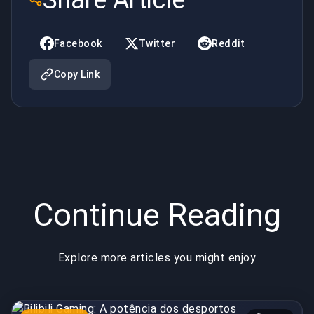
Share Article
desportos
inconstantes
electrónicos
Facebook
Twitter
Reddit
em
Copy Link
ascensão
na China
Continue Reading
Explore more articles you might enjoy