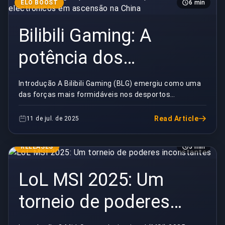
ELO BOOST
6 min
Bilibili Gaming: A
potência dos
desportos electrónicos
Introdução A Bilibili Gaming (BLG) emergiu como uma
das forças mais formidáveis nos desportos
em ascensão na China
electrónicos competitivos, particularmente em LoL.
Fund...
Read Article
11 de jul. de 2025
RELEASES
5 min
LoL MSI 2025: Um
torneio de poderes
inconstantes