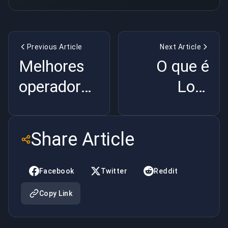
Previous Article
Next Article
Melhores
O que é
operadores
Lord
de
Tachanka
Rainbow
em
Share Article
Six
Rainbow 6
Siege
Facebook
Twitter
Reddit
Copy Link