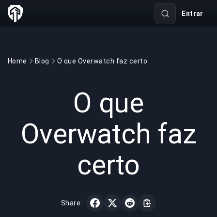
Entrar
Home
Blog
O que Overwatch faz certo
GAMING
3 min read
28 de mai. de 2022
O que
Overwatch faz
certo
Share: