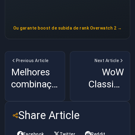
Ou garante
boost de subida de rank Overwatch 2
→
Previous Article
Next Article
Melhores
WoW
combinações
Classic -
de equipe
Guia de
em Apex
nivelamento
Share Article
Legends
do WoW
Classic
Facebook
Twitter
Reddit