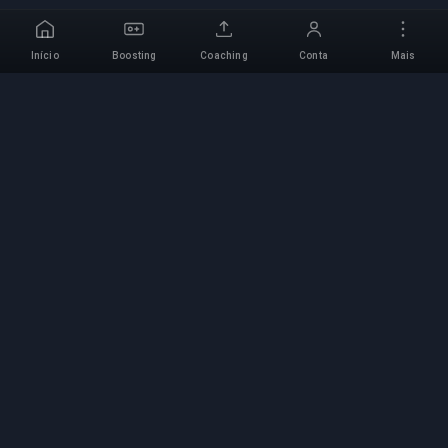
Início
Boosting
Coaching
Conta
Mais
Serviço de Boosting
Profissional
Serviços profissionais de boosting de jogos com
especialistas verificados. Subidas de rank