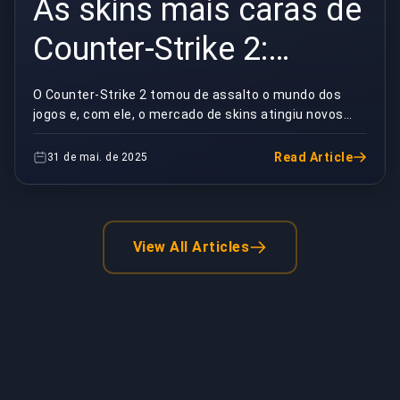
As skins mais caras de
Counter-Strike 2:
coleccionáveis digitais
O Counter-Strike 2 tomou de assalto o mundo dos
jogos e, com ele, o mercado de skins atingiu novos
que valem milhares
patamares. Alguns destes cosméticos digitais valem
...
Read Article
31 de mai. de 2025
View All Articles