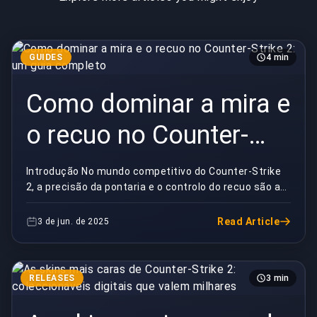
GUIDES
4 min
Como dominar a mira e
o recuo no Counter-
Strike 2: um guia
Introdução No mundo competitivo do Counter-Strike
2, a precisão da pontaria e o controlo do recuo são as
completo
duas competências mais vitais que separam os...
Read Article
3 de jun. de 2025
RELEASES
3 min