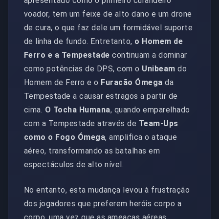
apresentado como o primeiro curandeiro
voador, tem um feixe de alto dano e um drone
de cura, o que faz dele um formidável suporte
de linha de fundo. Entretanto,
o Homem de
Ferro e a Tempestade
continuam a dominar
como potências de DPS, com o
Unibeam
do
Homem de Ferro e o
Furacão Ómega
da
Tempestade a causar estragos a partir de
cima.
O Tocha Humana
, quando emparelhado
com a Tempestade através de
Team-Ups
como o Fogo Ómega
, amplifica o ataque
aéreo, transformando as batalhas em
espectáculos de alto nível.
No entanto, esta mudança levou à frustração
dos jogadores que preferem heróis corpo a
corpo, uma vez que as ameaças aéreas