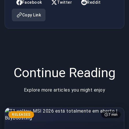
BuyBoosting
BuyBoosting
Facebook
Twitter
Reddit
Copy Link
Continue Reading
Explore more articles you might enjoy
RELEASES
7 min