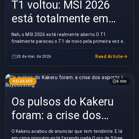
T1 voltou: MSI 2026
está totalmente em
aberto | BuyBoosting
Nah, o MSI 2026 está realmente aberto.O T1
finalmente pareceu o T1 de novo pela primeira vez em
meses, a G2 entregou uma série que devia fazer todo
fa...
Read Article
20 de mai. de 2026
RELEASES
6 min
Os pulsos do Kakeru
foram: a crise dos
esports | BuyBoosting
O Kakeru acabou de anunciar que tem tendinite. E lá
em cima ninguém está fazendo nada.O pro de Street