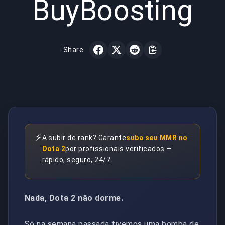
BuyBoosting
Share:
⚡
A subir de rank? Garante
suba seu MMR no
Dota 2
por profissionais verificados —
rápido, seguro, 24/7.
Nada, Dota 2 não dorme.
Só na semana passada tivemos uma bomba de