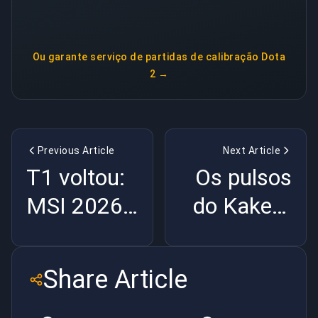
Ou garante
serviço de partidas de calibração Dota
2
→
Previous Article
Next Article
T1 voltou:
Os pulsos
MSI 2026
do Kakeru
está
foram: a
totalmente
crise dos
Share Article
em aberto |
esports |