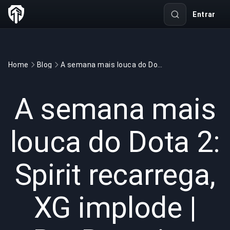
Entrar
Home
Blog
A semana mais louca do Dota 2: Spirit recarrega, XG implode | BuyBoosting
GAMING
6 min read
21 de mai. de 2026
A semana mais
louca do Dota 2:
Spirit recarrega,
XG implode |