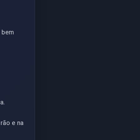
s bem
a.
drão e na