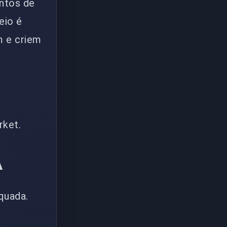
ntos de
eio é
m e criem
rket.
A
quada.