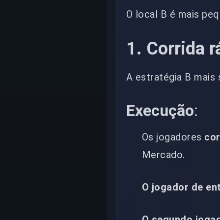
O local B é mais peq
1. Corrida r
A estratégia B mais 
Execução
:
Os jogadores
co
Mercado.
O jogador de en
O segundo joga