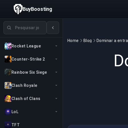
BuyBoosting
Pesquisar jogos
Home
Blog
Rocket League
D
Counter-Strike 2
Rainbow Six Siege
Clash Royale
Clash of Clans
LoL
TFT