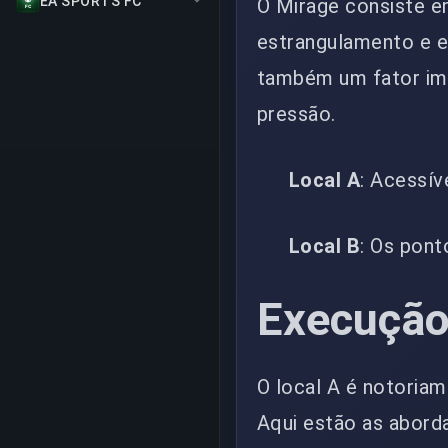
EA SPORTS FC
O Mirage consiste e
estrangulamento e es
também um fator imp
pressão.
Local A
: Acessív
Local B
: Os pont
Execução
O local A é notoria
Aqui estão as aborda