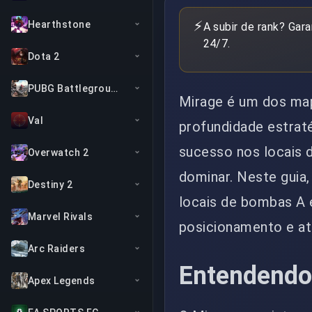
⚡
Hearthstone
A subir de rank? Gar
24/7.
Dota 2
PUBG Battlegrounds
Mirage é um dos ma
Val
profundidade estrat
sucesso nos locais 
Overwatch 2
dominar. Neste guia
Destiny 2
locais de bombas A e
Marvel Rivals
posicionamento e a
Arc Raiders
Entendendo 
Apex Legends