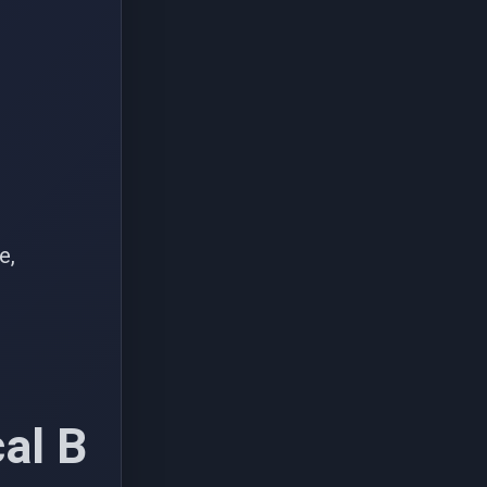
e,
al B