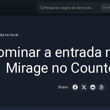
Pesquisar jogos ou serviços...
Ctrl 
Dominar a entrada no local em Mirage no Counter-Strike
GAMING
3 min read
16 de mai.
ominar a entrada 
Mirage no Counte
Share: