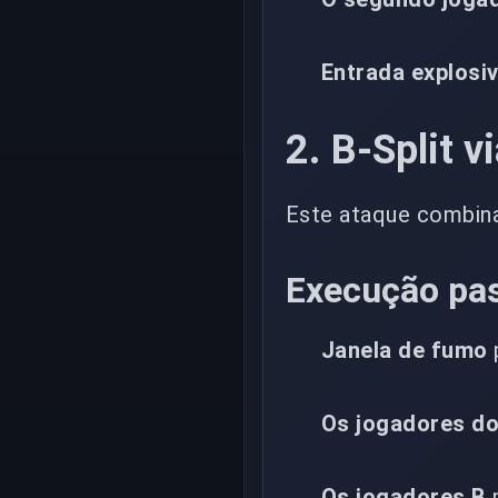
Entrada explosi
2. B-Split v
Este ataque combin
Execução pa
Janela de fumo
p
Os jogadores d
Os jogadores B
p