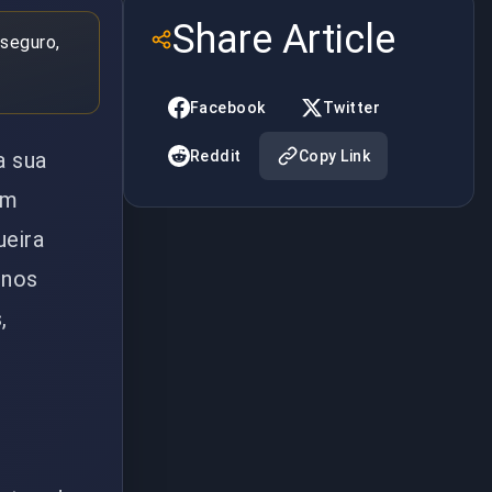
Share Article
 seguro,
Facebook
Twitter
a sua
Reddit
Copy Link
om
ueira
 nos
,