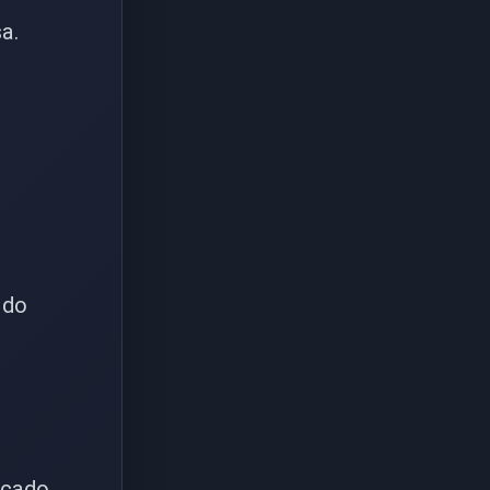
a.
 do
cado.