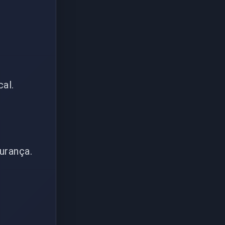
cal.
urança.