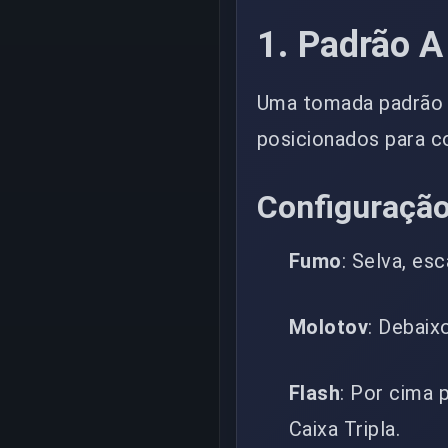
1. Padrão A
Uma tomada padrão 
posicionados para c
Configuração
Fumo
: Selva, es
Molotov
: Debaix
Flash
: Por cima 
Caixa Tripla.