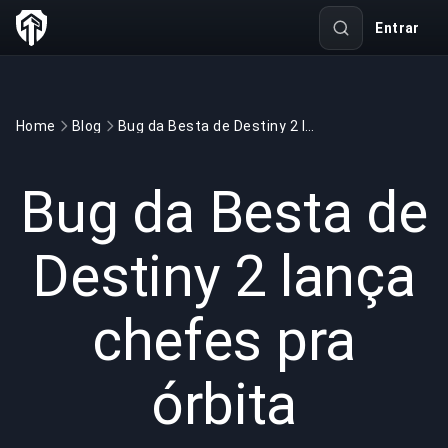
Entrar
Home
Blog
Bug da Besta de Destiny 2 lança chefes pra órbita
GAMING
4 min read
30 de jun. de 2026
Bug da Besta de
Destiny 2 lança
chefes pra
órbita