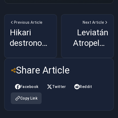
Previous Article
Next Article
Hikari
Leviatán
destronou
Atropelou
SonicFox
a Paper
na Evo.
Rex: 4
Share Article
2XKO tem
Rookies, 1
um rei
Rei |
Facebook
Twitter
Reddit
BuyBoosting
Copy Link