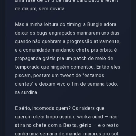
uma fase de DPS de raid é candidato a revert
de dia um, sem dúvida.
Mas a minha leitura do timing: a Bungie adora
deixar os bugs engraçados marinarem uns dias
quando não quebram a progressão ativamente,
e a comunidade mandando chefe pra órbita é
propaganda grátis pra um patch de meio de
temporada que ninguém comentou. Então eles
piscam, postam um tweet de "estamos
cientes" e deixam vivo o fim de semana todo,
na surdina.
E sério, incomoda quem? Os raiders que
querem clear limpo usam o workaround — não
atira no chefe com a Besta, gênio — e o resto
ganha uma semana de mandar maiores pro sol.