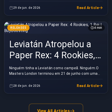
chuva de "é só um torneio" — é, vi o mesmo Top 8 que
você....
Read Article
29 de jun. de 2026
RELEASES
4 min
Leviatán Atropelou a
Paper Rex: 4 Rookies, 1
Rei | BuyBoosting
Ninguém tinha a Leviatán como campeã. Ninguém.O
Masters London terminou em 21 de junho com uma
guerra de cinco mapas, e no fim quem levantou o
troféu ...
Read Article
28 de jun. de 2026
View All Articles