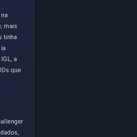
 na
, mais
u tinha
ia
IGL, a
ODs que
allenger
idados,