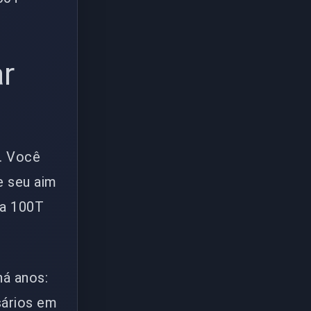
ar
r. Você
e seu aim
da 100T
á anos:
sários em