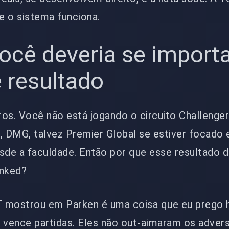
e o sistema funciona.
ocê deveria se import
 resultado
ros. Você não está jogando o circuito Challenge
 DMG, talvez Premier Global se estiver focado 
esde a faculdade. Então por que esse resultado 
anked?
 mostrou em Parken é uma coisa que eu prego h
do vence partidas. Eles não out-aimaram os adver