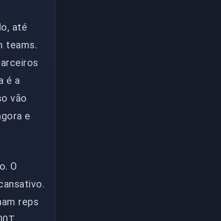
o, até
m teams.
parceiros
a é a
so vão
agora e
o. O
cansativo.
ham reps
100T