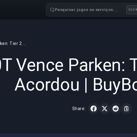
Pesquisar jogos ou serviços...
Ctrl 
100T Vence Parken: Tier 2 do CS2 Acordou | BuyBoosting
GAMING
7 min read
12 de mai.
T Vence Parken: T
Acordou | BuyB
Share: