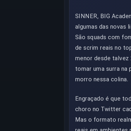
SINNER, BIG Academ
algumas das novas l
São squads com fome
de scrim reais no top
menor desde talvez 
tomar uma surra na p
morro nessa colina.
Engraçado é que tod
choro no Twitter cad
Mas o formato realm
reais em ambientes r