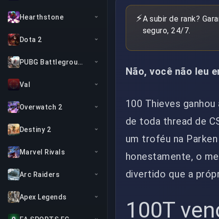
⚡
Hearthstone
A subir de rank? Gar
seguro, 24/7.
Dota 2
PUBG Battlegrounds
Não, você não leu 
Val
100 Thieves ganhou 
Overwatch 2
de toda thread de C
Destiny 2
um troféu na Parke
Marvel Rivals
honestamente, o mel
divertido que a própr
Arc Raiders
Apex Legends
100T ven