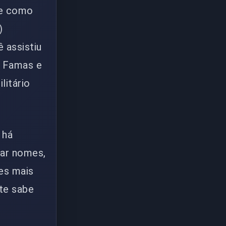
te como
)
 assistiu
m Famas e
litário
 há
tar nomes,
es mais
te sabe