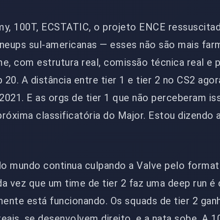
y, 100T, ECSTATIC, o projeto ENCE ressuscitad
ineups sul-americanas — esses não são mais far
, com estrutura real, comissão técnica real e 
 20. A distância entre tier 1 e tier 2 no CS2 agor
2021. E as orgs de tier 1 que não perceberam is
róxima classificatória do Major. Estou dizendo 
o mundo continua culpando a Valve pelo format
a vez que um time de tier 2 faz uma deep run é 
ente está funcionando. Os squads de tier 2 gan
eais, se desenvolvem direito, e a nata sobe. A 