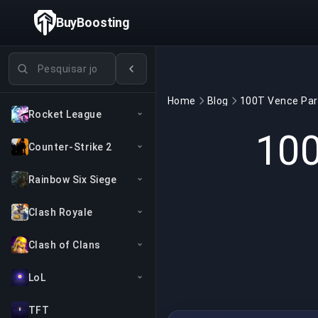
BuyBoosting
Pesquisar jogos
Home
Blog
Rocket League
100
Counter-Strike 2
Rainbow Six Siege
Clash Royale
Clash of Clans
LoL
TFT