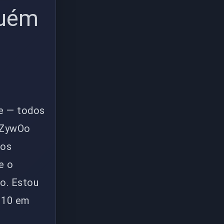
guém
Ze — todos
 ZywOo
 os
e o
io. Estou
 10 em