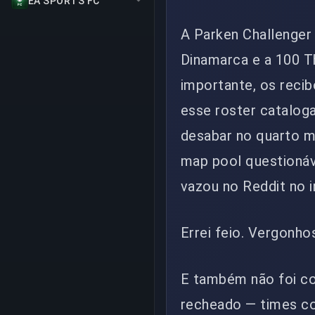
EA SPORTS FC
A Parken Challenger
Dinamarca e a 100 Th
importante, os recibo
esse roster catalog
desabar no quarto mê
map pool questionáv
vazou no Reddit no i
Errei feio. Vergonho
E também não foi co
recheado — times co