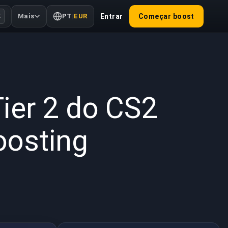
Mais
PT
|
EUR
Entrar
Começar boost
K
 de 2026
ier 2 do CS2
oosting