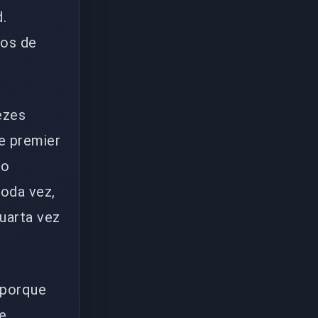
.
mos de
ezes
e premier
ão
toda vez,
uarta vez
 porque
e