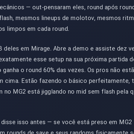
cânicos — out-pensaram eles, round após round
flash, mesmos lineups de molotov, mesmos rit
os limpos em cada round.
B deles em Mirage. Abre a demo e assiste dez v
 exatamente esse setup na sua próxima partida d
o ganha o round 60% das vezes. Os pros não est
m cima. Estão fazendo o básico perfeitamente, 
 no MG2 está jigglando no mid sem flash pela q
já disse isso antes — se você está preso em MG2
m rounds de save e seus randoms fisicamente s