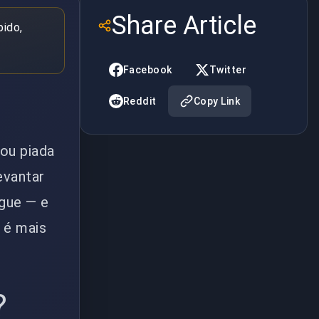
Share Article
pido,
Facebook
Twitter
Reddit
Copy Link
ou piada
evantar
gue — e
 é mais
?