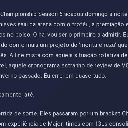
 Championship Season 6 acabou domingo à noite
ieves saiu da arena com o troféu, a premiação e
s no bolso. Olha, vou ser o primeiro a admitir. E
ado como mais um projeto de 'monta e reza' que 
s. A line mista com aquela situação rotativa de 
el, aquele cronograma estranho de review de V
nverno passado. Eu errei em quase tudo.
samente, até.
rrida de sorte. Eles passaram por um bracket Ch
m experiência de Major, times com IGLs consol