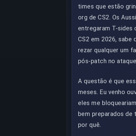
times que estão gri
org de CS2. Os Auss
entregaram T-sides c
CS2 em 2026, sabe q
rezar qualquer um fa
pós-patch no ataque
A questão é que ess
meses. Eu venho ouv
eles me bloqueariam
bem preparados de t
por quê.