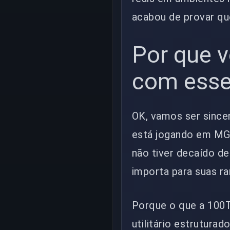
acabou de provar qu
Por que v
com esse
OK, vamos ser since
está jogando em MG,
não tiver decaído d
importa para suas r
Porque o que a 100T
utilitário estrutura