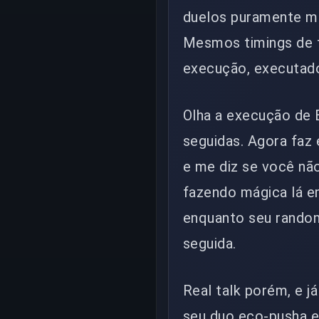
duelos puramente me
Mesmos timings de 
execução, executad
Olha a execução de 
seguidas. Agora faz
e me diz se você nã
fazendo mágica lá e
enquanto seu random
seguida.
Real talk porém, e 
seu duo eco-pusha e