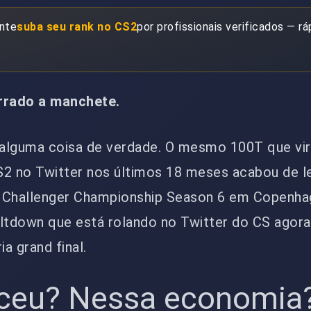
ante
suba seu rank no CS2
por profissionais verificados — rá
errado a manchete.
alguma coisa de verdade. O mesmo 100T que vir
S2 no Twitter nos últimos 18 meses acabou de l
n Challenger Championship Season 6 em Copenha
tdown que está rolando no Twitter do CS agora
ia grand final.
ceu? Nessa economia