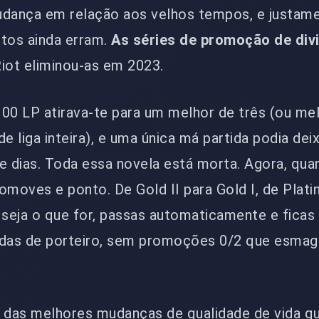
udança em relação aos velhos tempos, e justam
ntos ainda erram.
As séries de promoção de div
iot eliminou-as em 2023.
100 LP atirava-te para um melhor de três (ou me
e liga inteira), e uma única má partida podia dei
e dias. Toda essa novela está morta. Agora, qu
omoves e ponto. De Gold II para Gold I, de Plati
, seja o que for, passas automaticamente e fica
idas de porteiro, sem promoções 0/2 que esma
das melhores mudanças de qualidade de vida qu