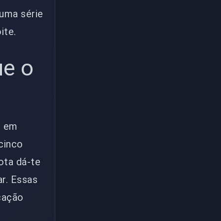
 uma série
ite.
ue o
s em
cinco
ota dá-te
r. Essas
icação