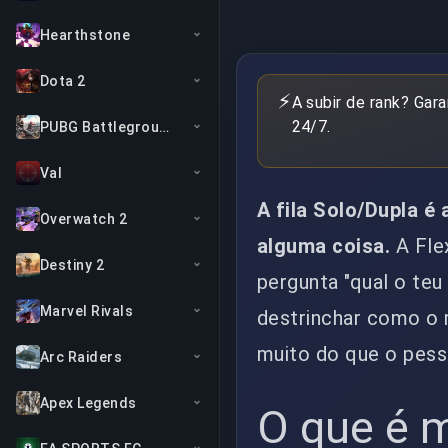
Hearthstone
Dota 2
⚡
A subir de rank? Gar
24/7.
PUBG Battlegrounds
Val
A fila Solo/Dupla é
Overwatch 2
alguma coisa.
A Fle
Destiny 2
pergunta "qual o teu
Marvel Rivals
destrinchar como o
muito do que o pesso
Arc Raiders
Apex Legends
O que é m