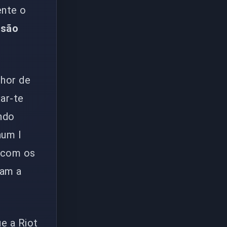
ente o
isão
lhor de
xar-te
ando
num I
s com os
gam a
e a Riot