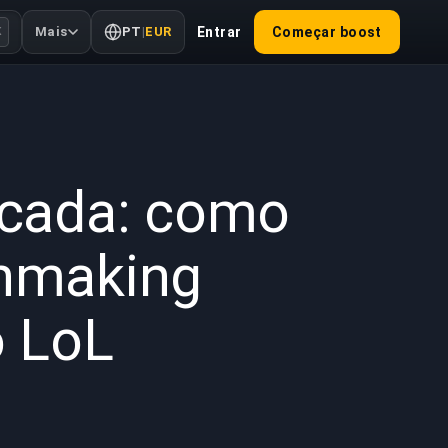
Mais
PT
|
EUR
Entrar
Começar boost
K
 de 2026
licada: como
chmaking
 LoL