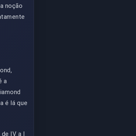
ia noção
xatamente
mond,
é a
 Diamond
a é lá que
de IV a I