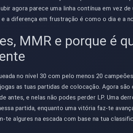
Subir agora parece uma linha contínua em vez de
 e a diferença em frustração é como o dia e a no
es, MMR e porque é q
mente
queada no nível 30 com pelo menos 20 campeõe
jogas as tuas partidas de colocação. Agora são 
 de antes, e nelas não podes perder LP. Uma derr
ssa partida, enquanto uma vitória faz-te avança
m-te algures na escada com base na tua classif