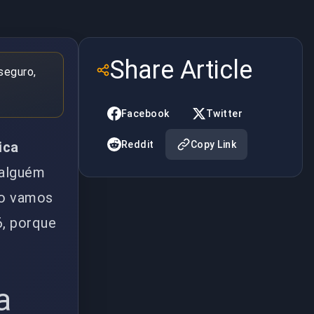
Share Article
 seguro,
Facebook
Twitter
ica
Reddit
Copy Link
 alguém
tão vamos
, porque
a