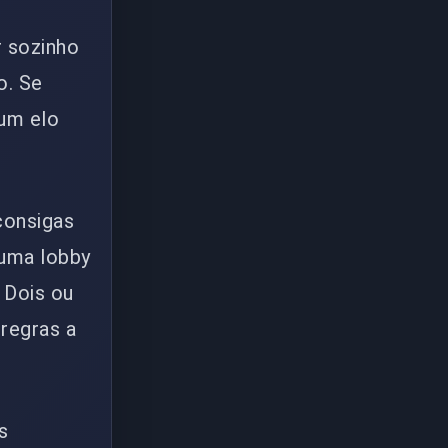
r sozinho
o. Se
 um elo
consigas
uma lobby
 Dois ou
regras a
s