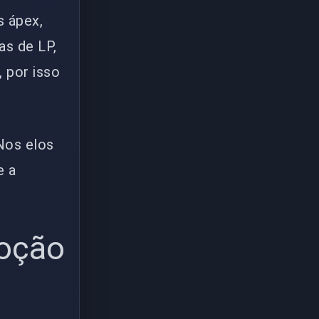
s ápex,
as de LP,
 por isso
 Nos elos
e a
moção