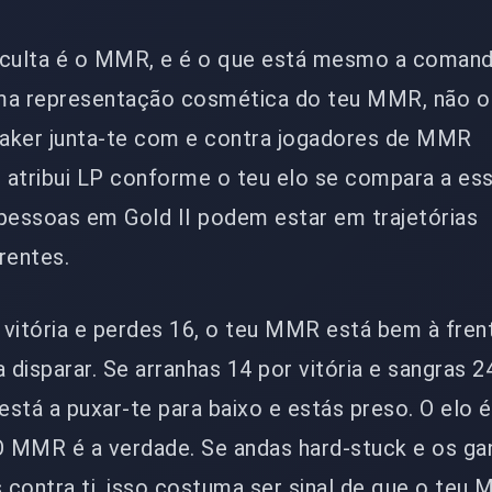
oculta é o MMR, e é o que está mesmo a comand
 uma representação cosmética do teu MMR, não o
aker junta-te com e contra jogadores de MMR
 atribui LP conforme o teu elo se compara a e
 pessoas em Gold II podem estar em trajetórias
rentes.
 vitória e perdes 16, o teu MMR está bem à fren
 disparar. Se arranhas 14 por vitória e sangras 2
stá a puxar-te para baixo e estás preso. O elo é
 O MMR é a verdade. Se andas hard-stuck e os g
 contra ti, isso costuma ser sinal de que o teu