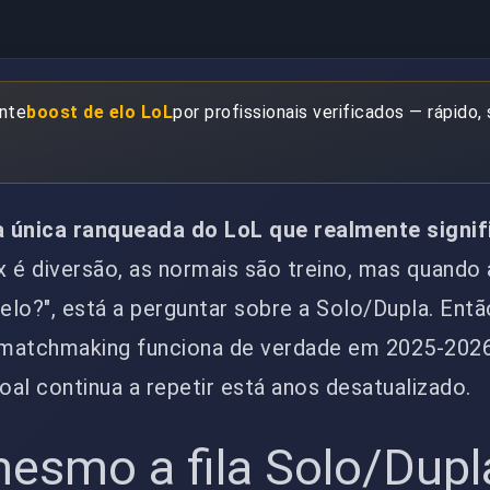
ante
boost de elo LoL
por profissionais verificados — rápido,
 a única ranqueada do LoL que realmente signif
x é diversão, as normais são treino, mas quando
 elo?", está a perguntar sobre a Solo/Dupla. En
 matchmaking funciona de verdade em 2025-2026
al continua a repetir está anos desatualizado.
esmo a fila Solo/Dupl