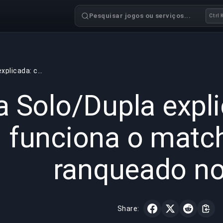
Pesquisar jogos ou serviços...
Ctrl 
Fila Solo/Dupla explicada: como funciona o matchmaking ranqueado no LoL
GAMING
7 min read
17 de jun.
la Solo/Dupla exp
funciona o mat
ranqueado no
Share: