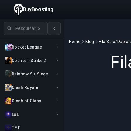
BuyBoosting
Pesquisar jogos
Home
Blog
Rocket League
Fi
Counter-Strike 2
Rainbow Six Siege
Clash Royale
Clash of Clans
LoL
TFT