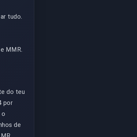
ar tudo.
sse MMR.
te do teu
4 por
 o
anhos de
 MMR